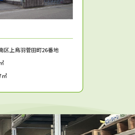
南区上鳥羽菅田町26番地
3㎡
37㎡