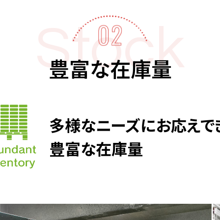
Stock
豊富な在庫量
多様なニーズにお応えで
豊富な在庫量